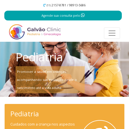
2157-8781 / 98913-5686
(11)
Agende sua consulta pelo
Pediatria
Promover a saúde em crianças,
Previous
Nex
acompanhando sua evolução desde o
nascimento até a vida adulta.
Pediatria
Cuidados com a criança nos aspectos